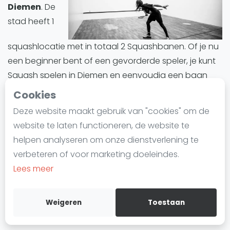
Diemen
. De
Laatste
stad heeft 1
Alles
squashlocatie met in totaal 2 Squashbanen. Of je nu
SBN Eredivisie
een beginner bent of een gevorderde speler, je kunt
Agenda
Squash spelen in Diemen en eenvoudig een baan
reserveren.
Cookies
Squash
Deze website maakt gebruik van "cookies" om de
Diemen biedt een divers aanbod aan Squashbanen.
Squash Amsterdam
website te laten functioneren, de website te
Alle Squashbanen in Diemen zijn indoor.
Squash Rotterdam
helpen analyseren om onze dienstverlening te
Squash Den Haag
verbeteren of voor marketing doeleindes.
Squashbanen in Diemen
zijn ideaal voor iedereen
Squash Utrecht
Lees meer
die deze trend wil uitproberen of zijn vaardigheden
Squash Nijmegen
wil verbeteren. Of het nu gaat om training, informele
Squash Apeldoorn
wedstrijden of competities, Diemen is een ideale plek
Weigeren
Toestaan
Ranglijsten
om in de wereld van Squash te duiken.