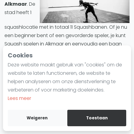
Alkmaar
. De
Laatste
stad heeft 1
Alles
squashlocatie met in totaal 11 Squashbanen. Of je nu
SBN Eredivisie
een beginner bent of een gevorderde speler, je kunt
Agenda
Squash spelen in Alkmaar en eenvoudig een baan
reserveren.
Cookies
Squash
Deze website maakt gebruik van "cookies" om de
Alkmaar biedt een divers aanbod aan Squashbanen.
Squash Amsterdam
website te laten functioneren, de website te
Alle Squashbanen in Alkmaar zijn indoor.
Squash Rotterdam
helpen analyseren om onze dienstverlening te
Squash Den Haag
verbeteren of voor marketing doeleindes.
Squashbanen in Alkmaar
zijn ideaal voor iedereen
Squash Utrecht
Lees meer
die deze trend wil uitproberen of zijn vaardigheden
Squash Nijmegen
wil verbeteren. Of het nu gaat om training, informele
Squash Apeldoorn
wedstrijden of competities, Alkmaar is een ideale plek
Weigeren
Toestaan
Ranglijsten
om in de wereld van Squash te duiken.