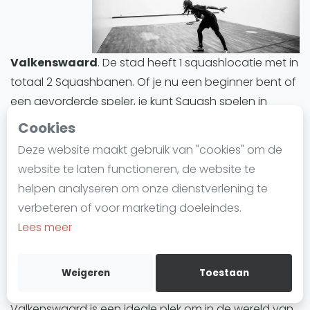
Laatste
Alles
Valkenswaard
. De stad heeft 1 squashlocatie met in
SBN Eredivisie
totaal 2 Squashbanen. Of je nu een beginner bent of
Agenda
een gevorderde speler, je kunt Squash spelen in
Valkenswaard en eenvoudig een baan reserveren.
Cookies
Squash
Deze website maakt gebruik van "cookies" om de
Valkenswaard biedt een divers aanbod aan
Squash Amsterdam
website te laten functioneren, de website te
Squashbanen. Alle Squashbanen in Valkenswaard
Squash Rotterdam
helpen analyseren om onze dienstverlening te
zijn indoor.
Squash Den Haag
verbeteren of voor marketing doeleindes.
Squash Utrecht
Lees meer
Squashbanen in Valkenswaard
zijn ideaal voor
Squash Nijmegen
iedereen die deze trend wil uitproberen of zijn
Squash Apeldoorn
vaardigheden wil verbeteren. Of het nu gaat om
Weigeren
Toestaan
Ranglijsten
training, informele wedstrijden of competities,
Valkenswaard is een ideale plek om in de wereld van