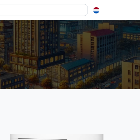
en over squash
ash?
e op letten als je een racket koopt
squash zo leuk?
elen
ieken in squash
ket vinden
tiek
gon