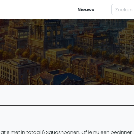
Nieuws
elijk
Squash
Vrag
ren
Squash Amsterdam
Wat is Squ
es
Squash Rotterdam
Waar moet j
Squash Den Haag
Waarom is 
eo's
Squash Utrecht
Artik
Squash Nijmegen
Basistechn
Squash Apeldoorn
ivisie
Squash rac
Ranglijsten
Squash tac
enda
Squash jar
PSA Ranglijst
Spelers
catie met in totaal 6 Squashbanen. Of je nu een beginner