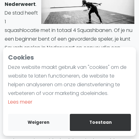
Nederweert
.
Laatste
De stad heeft
Alles
1
SBN Eredivisie
squashlocatie met in totaal 4 Squashbanen. Of je nu
een beginner bent of een gevorderde speler, je kunt
Agenda
Squash spelen in Nederweert en eenvoudig een
baan reserveren.
Cookies
Squash
Deze website maakt gebruik van "cookies" om de
Squash Amsterdam
Nederweert biedt een divers aanbod aan
website te laten functioneren, de website te
Squash Rotterdam
Squashbanen. Alle Squashbanen in Nederweert zijn
helpen analyseren om onze dienstverlening te
indoor.
Squash Den Haag
verbeteren of voor marketing doeleindes.
Squash Utrecht
Lees meer
Squashbanen in Nederweert
zijn ideaal voor
Squash Nijmegen
iedereen die deze trend wil uitproberen of zijn
Squash Apeldoorn
Weigeren
Toestaan
vaardigheden wil verbeteren. Of het nu gaat om
Ranglijsten
training, informele wedstrijden of competities,