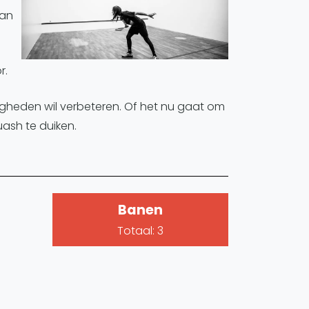
aan
r.
rdigheden wil verbeteren. Of het nu gaat om
uash te duiken.
Banen
Totaal: 3