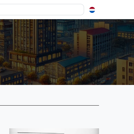
en over squash
ash?
e op letten als je een racket koopt
squash zo leuk?
elen
ieken in squash
ket vinden
tiek
gon