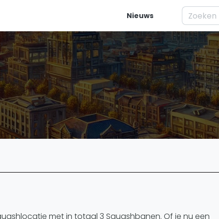
Nieuws
elijk
Squash
Vrag
ren
Squash Amsterdam
Wat is Squ
es
Squash Rotterdam
Waar moet j
Squash Den Haag
Waarom is 
eo's
Squash Utrecht
Artik
Squash Nijmegen
Basistechn
Squash Apeldoorn
ivisie
Squash rac
Ranglijsten
Squash tac
enda
Squash jar
PSA Ranglijst
Spelers
squashlocatie met in totaal 3 Squashbanen. Of je nu een