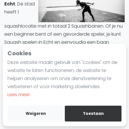
Echt
. De stad
Laatste
heeft 1
Alles
squashlocatie met in totaal 2 Squashbanen. Of je nu
SBN Eredivisie
een beginner bent of een gevorderde speler, je kunt
Agenda
Squash spelen in Echt en eenvoudig een baan
reserveren.
Cookies
Squash
Deze website maakt gebruik van "cookies" om de
Echt biedt een divers aanbod aan Squashbanen. Alle
Squash Amsterdam
website te laten functioneren, de website te
Squashbanen in Echt zijn indoor.
Squash Rotterdam
helpen analyseren om onze dienstverlening te
Squash Den Haag
verbeteren of voor marketing doeleindes.
Squashbanen in Echt
zijn ideaal voor iedereen die
Squash Utrecht
Lees meer
deze trend wil uitproberen of zijn vaardigheden wil
Squash Nijmegen
verbeteren. Of het nu gaat om training, informele
Squash Apeldoorn
wedstrijden of competities, Echt is een ideale plek om
Weigeren
Toestaan
Ranglijsten
in de wereld van Squash te duiken.