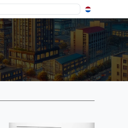
en over squash
ash?
e op letten als je een racket koopt
squash zo leuk?
elen
ieken in squash
ket vinden
tiek
gon