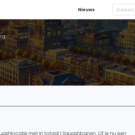
Nieuws
elijk
Squash
Vrag
rg
ren
Squash Amsterdam
Wat is Squ
es
Squash Rotterdam
Waar moet j
Squash Den Haag
Waarom is 
eo's
Squash Utrecht
Artik
Squash Nijmegen
Basistechn
Squash Apeldoorn
ivisie
Squash rac
Ranglijsten
Squash tac
enda
Squash jar
PSA Ranglijst
Spelers
squashlocatie met in totaal 1 Squashbanen. Of je nu een