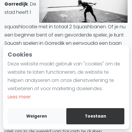
Gorredijk
. De
Laatste
stad heeft 1
Alles
squashlocatie met in totaal 2 Squashbanen. Of je nu
SBN Eredivisie
een beginner bent of een gevorderde speler, je kunt
Agenda
Squash spelen in Gorredijk en eenvoudig een baan
reserveren.
Cookies
Squash
Deze website maakt gebruik van "cookies" om de
Gorredijk biedt een divers aanbod aan
Squash Amsterdam
website te laten functioneren, de website te
Squashbanen. Alle Squashbanen in Gorredijk zijn
Squash Rotterdam
helpen analyseren om onze dienstverlening te
indoor.
Squash Den Haag
verbeteren of voor marketing doeleindes.
Squash Utrecht
Lees meer
Squashbanen in Gorredijk
zijn ideaal voor iedereen
Squash Nijmegen
die deze trend wil uitproberen of zijn vaardigheden
Squash Apeldoorn
wil verbeteren. Of het nu gaat om training, informele
Weigeren
Toestaan
Ranglijsten
wedstrijden of competities, Gorredijk is een ideale
plek om in de wereld van Squash te duiken.