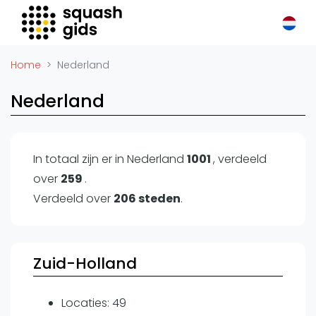
Squash Gids
Locaties
Home
Nederland
Organisaties
Nederland
Winkels
Merken
Trainers
In totaal zijn er in Nederland
1001
, verdeeld
Reserveringssystemen
over
259
.
Overige
Verdeeld over
206 steden
.
Podcasts
Zakelijk
Zuid-Holland
Adverteren
Vacatures
Locaties: 49
Video's