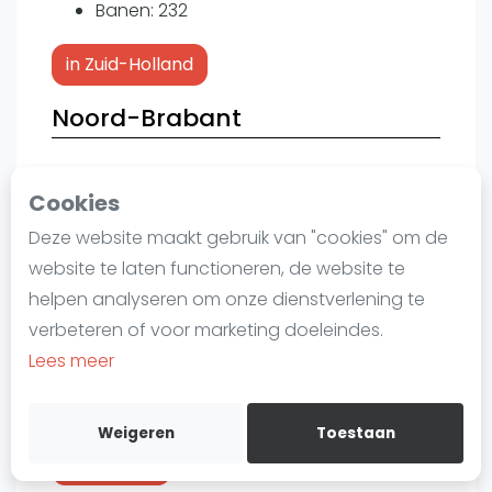
Banen: 232
Laatste
in Zuid-Holland
Alles
SBN Eredivisie
Noord-Brabant
Agenda
Locaties: 44
Cookies
Squash
Banen: 141
Deze website maakt gebruik van "cookies" om de
Squash Amsterdam
in Noord-Brabant
website te laten functioneren, de website te
Squash Rotterdam
helpen analyseren om onze dienstverlening te
Drenthe
Squash Den Haag
verbeteren of voor marketing doeleindes.
Squash Utrecht
Lees meer
Locaties: 6
Squash Nijmegen
Banen: 10
Squash Apeldoorn
Weigeren
Toestaan
Ranglijsten
in Drenthe