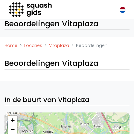
Squash Gids
Beoordelingen Vitaplaza
Locaties
Organisaties
Winkels
Home
Locaties
Vitaplaza
Beoordelingen
Merken
Trainers
Beoordelingen Vitaplaza
Reserveringssystemen
Overige
Podcasts
Zakelijk
In de buurt van Vitaplaza
Adverteren
Vacatures
+
−
Video's