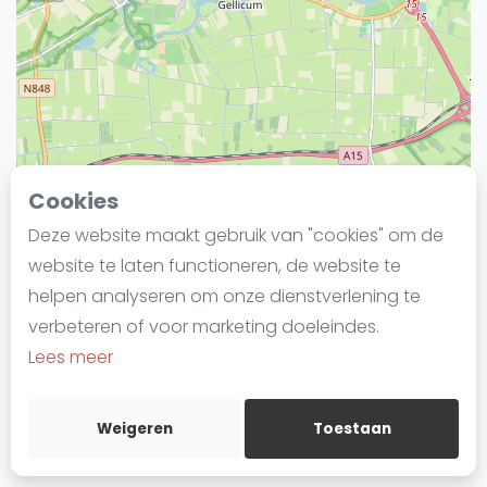
Laatste
Alles
SBN Eredivisie
Agenda
Cookies
Squash
Deze website maakt gebruik van "cookies" om de
Squash Amsterdam
website te laten functioneren, de website te
Squash Rotterdam
helpen analyseren om onze dienstverlening te
Squash Den Haag
verbeteren of voor marketing doeleindes.
Squash Utrecht
Leaflet
Lees meer
Squash Nijmegen
Squash Apeldoorn
Squashgids in 4 stappen
Weigeren
Toestaan
Ranglijsten