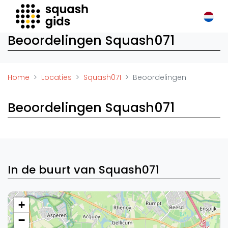
Squash Gids
Beoordelingen Squash071
Locaties
Organisaties
Winkels
Home
Locaties
Squash071
Beoordelingen
Merken
Trainers
Beoordelingen Squash071
Reserveringssystemen
Overige
Podcasts
Zakelijk
In de buurt van Squash071
Adverteren
Vacatures
+
−
Video's