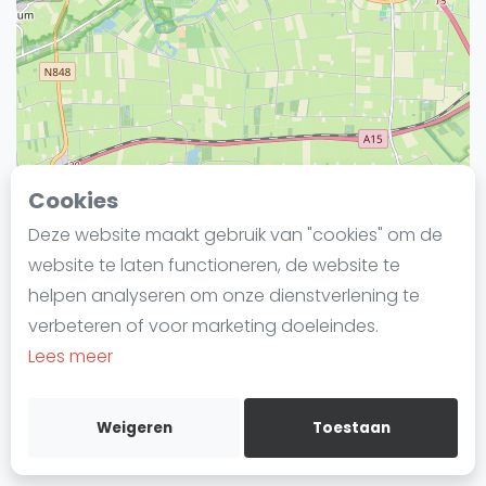
Laatste
Alles
SBN Eredivisie
Agenda
Cookies
Squash
Deze website maakt gebruik van "cookies" om de
Squash Amsterdam
website te laten functioneren, de website te
Squash Rotterdam
helpen analyseren om onze dienstverlening te
Squash Den Haag
verbeteren of voor marketing doeleindes.
Squash Utrecht
Leaflet
Lees meer
Squash Nijmegen
Squash Apeldoorn
Squashgids in 4 stappen
Weigeren
Toestaan
Ranglijsten