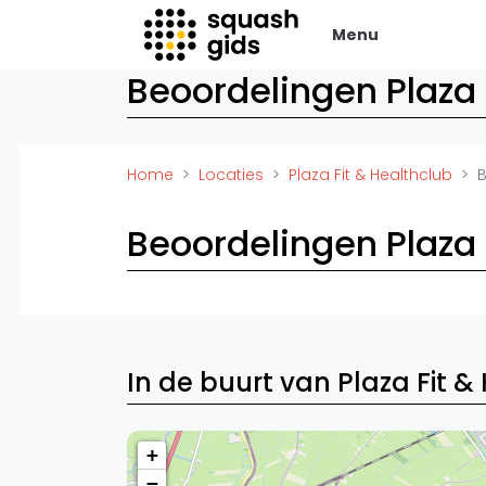
Menu
Beoordelingen Plaza 
Squash Gids
Zak
Locaties
Adverte
Home
Locaties
Plaza Fit & Healthclub
Organisaties
Vacatur
Winkels
Vid
Beoordelingen Plaza 
Merken
Laatste
Trainers
Alles
Reserveringssystemen
SBN Ered
Overige
Podcasts
Ag
In de buurt van Plaza Fit &
+
−