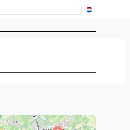
en over squash
ash?
e op letten als je een racket koopt
squash zo leuk?
elen
ieken in squash
ket vinden
tiek
gon