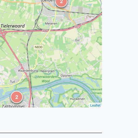
2
2
Leaflet