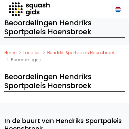
Squash Gids
Beoordelingen Hendriks
Locaties
Sportpaleis Hoensbroek
Organisaties
Winkels
Merken
Home
Locaties
Hendriks Sportpaleis Hoensbroek
Trainers
Beoordelingen
Reserveringssystemen
Beoordelingen Hendriks
Overige
Podcasts
Sportpaleis Hoensbroek
Zakelijk
Adverteren
Vacatures
In de buurt van Hendriks Sportpaleis
Video's
Hoensbroek