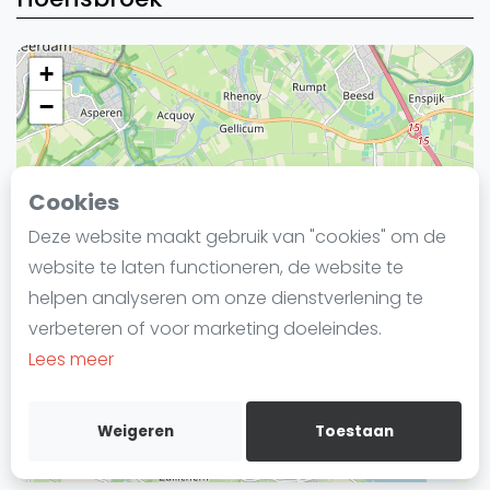
Laatste
Alles
+
SBN Eredivisie
−
Agenda
Cookies
Squash
Deze website maakt gebruik van "cookies" om de
Squash Amsterdam
website te laten functioneren, de website te
Squash Rotterdam
helpen analyseren om onze dienstverlening te
Squash Den Haag
verbeteren of voor marketing doeleindes.
Squash Utrecht
Lees meer
Squash Nijmegen
Squash Apeldoorn
Weigeren
Toestaan
Ranglijsten
Leaflet