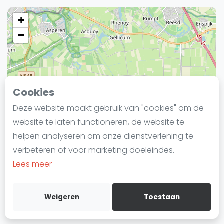
Laatste
+
Alles
−
SBN Eredivisie
Agenda
Cookies
Squash
Deze website maakt gebruik van "cookies" om de
Squash Amsterdam
website te laten functioneren, de website te
Squash Rotterdam
helpen analyseren om onze dienstverlening te
Squash Den Haag
verbeteren of voor marketing doeleindes.
Squash Utrecht
Lees meer
Squash Nijmegen
Squash Apeldoorn
Weigeren
Toestaan
Leaflet
Ranglijsten