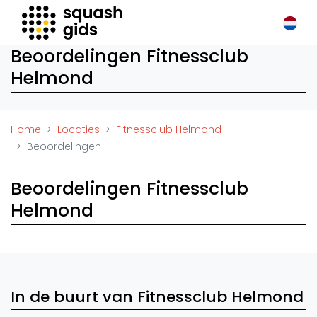
Squash Gids
Beoordelingen Fitnessclub
Locaties
Helmond
Organisaties
Winkels
Merken
Home
Locaties
Fitnessclub Helmond
Trainers
Beoordelingen
Reserveringssystemen
Beoordelingen Fitnessclub
Overige
Podcasts
Helmond
Zakelijk
Adverteren
Vacatures
In de buurt van Fitnessclub Helmond
Video's