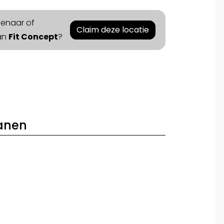
igenaar of
Claim deze locatie
an
Fit Concept
?
anen