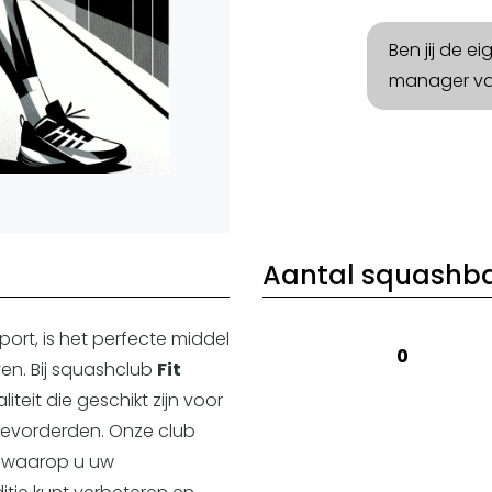
Ben jij de e
manager v
Aantal squashb
rt, is het perfecte middel
0
ven. Bij squashclub
Fit
iteit die geschikt zijn voor
 gevorderden. Onze club
n waarop u uw