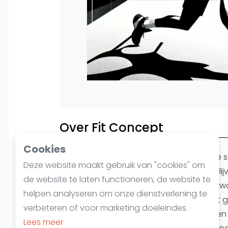
Over Fit Concept
Cookies
Squash, een dynamische en uitdagende spo
Deze website maakt gebruik van "cookies" om
om zowel fysiek als mentaal in vorm te blij
de website te laten functioneren, de website te
Concept
bieden wij faciliteiten van topkwal
helpen analyseren om onze dienstverlening te
spelers van elk niveau, van beginners tot
verbeteren of voor marketing doeleindes.
beschikt over professionele squashbane
Lees meer