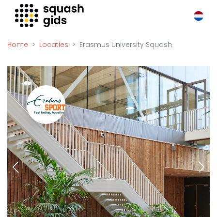
Squash Gids
Locaties
Home
Locaties
Erasmus University Squash
Organisaties
Winkels
Merken
Trainers
Reserveringssystemen
Overige
Podcasts
Zakelijk
Adverteren
Vacatures
Video's