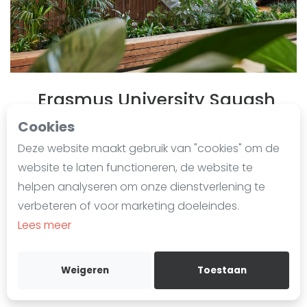
Laatste
Alles
SBN Eredivisie
Agenda
Erasmus University Squash
Last updated on Dec. 17, 2024
Cookies
Squash
639 impressies sinds 27 februari 2024
Deze website maakt gebruik van "cookies" om de
Squash Amsterdam
Burgemeester Oudlaan 50
website te laten functioneren, de website te
Squash Rotterdam
3062 PA
Rotterdam
helpen analyseren om onze dienstverlening te
Squash Den Haag
010-4081875
verbeteren of voor marketing doeleindes.
Squash Utrecht
Lees meer
info@erasmussport.nl
Squash Nijmegen
erasmussport.nl
Squash Apeldoorn
Weigeren
Toestaan
Routebeschrijving
Ranglijsten