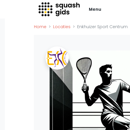
Menu
Squash Gids
Zak
Home
Locaties
Enkhuizer Sport Centrum
Locaties
Adverte
Organisaties
Vacatur
Winkels
Vid
Merken
Laatste
Trainers
Alles
Reserveringssystemen
SBN Ered
Overige
Podcasts
Ag