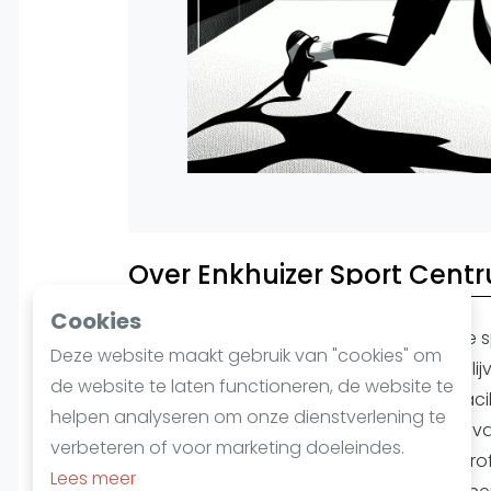
Over Enkhuizer Sport Cent
Cookies
Squash, een dynamische en uitdagende spo
Deze website maakt gebruik van "cookies" om
om zowel fysiek als mentaal in vorm te blij
de website te laten functioneren, de website te
Enkhuizer Sport Centrum
bieden wij facil
helpen analyseren om onze dienstverlening te
geschikt zijn voor spelers van elk niveau, 
verbeteren of voor marketing doeleindes.
gevorderden. Onze club beschikt over pr
Lees meer