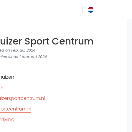
en over squash
uizer Sport Centrum
ash?
e op letten als je een racket koopt
d on Feb. 26, 2024
squash zo leuk?
ies sinds 1 februari 2024
elen
huizen
ieken in squash
76
ket vinden
tiek
izersportcentrum.nl
gon
ortcentrum.nl
ijving