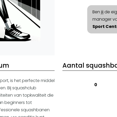
Ben jij de e
manager v
Sport Cen
rum
Aantal squashb
rt, is het perfecte middel
0
ven. Bij squashclub
iteiten van topkwaliteit die
van beginners tot
ofessionele squashbanen