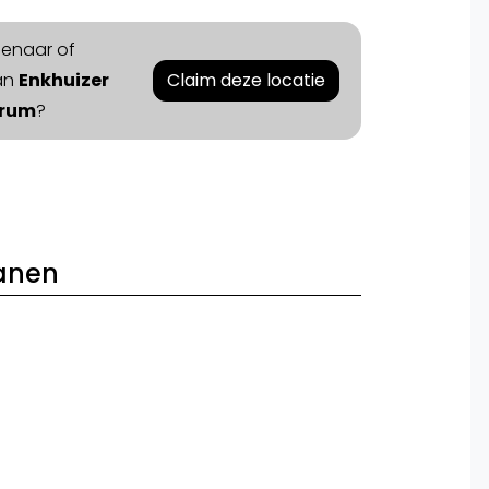
igenaar of
an
Enkhuizer
Claim deze locatie
trum
?
anen