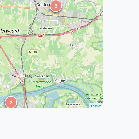
2
2
Leaflet