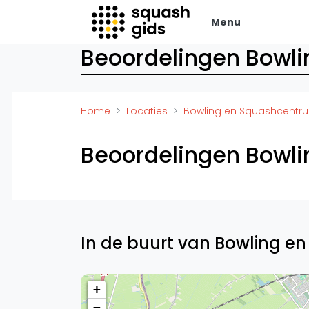
Menu
Beoordelingen Bowli
Squash Gids
Zak
Locaties
Adverte
Home
Locaties
Bowling en Squashcentru
Organisaties
Vacatur
Winkels
Vid
Beoordelingen Bowli
Merken
Laatste
Trainers
Alles
Reserveringssystemen
SBN Ered
Overige
Podcasts
Ag
In de buurt van Bowling e
+
−