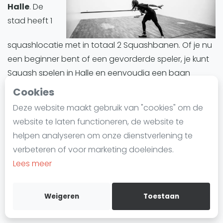
Halle
. De
Laatste
stad heeft 1
Alles
squashlocatie met in totaal 2 Squashbanen. Of je nu
SBN Eredivisie
een beginner bent of een gevorderde speler, je kunt
Agenda
Squash spelen in Halle en eenvoudig een baan
reserveren.
Cookies
Squash
Deze website maakt gebruik van "cookies" om de
Halle biedt een divers aanbod aan Squashbanen.
Squash Amsterdam
website te laten functioneren, de website te
Alle Squashbanen in Halle zijn indoor.
Squash Rotterdam
helpen analyseren om onze dienstverlening te
Squash Den Haag
verbeteren of voor marketing doeleindes.
Squashbanen in Halle
zijn ideaal voor iedereen die
Squash Utrecht
Lees meer
deze trend wil uitproberen of zijn vaardigheden wil
Squash Nijmegen
verbeteren. Of het nu gaat om training, informele
Squash Apeldoorn
wedstrijden of competities, Halle is een ideale plek om
Weigeren
Toestaan
Ranglijsten
in de wereld van Squash te duiken.