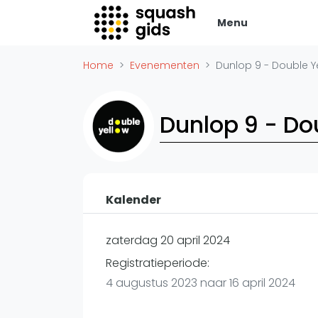
Menu
Squash Gids
Zak
Home
Evenementen
Dunlop 9 - Double Y
Locaties
Adverte
Organisaties
Vacatur
Dunlop 9 - Do
Winkels
Vid
Merken
Laatste
Trainers
Alles
Reserveringssystemen
Kalender
SBN Ered
Overige
Podcasts
zaterdag 20 april 2024
Ag
Registratieperiode:
4 augustus 2023 naar 16 april 2024