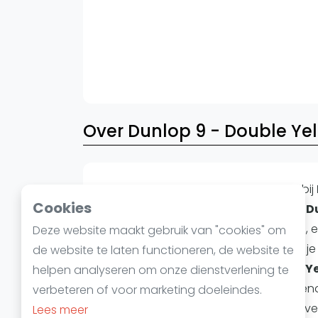
Over Dunlop 9 - Double Ye
Ontketen je passie voor squash op
bij
Cookies
Mechelen (België)
. Dit evenement,
D
staat garant voor een dag vol actie, 
Deze website maakt gebruik van "cookies" om
squashliefhebber zal waarderen. Of j
de website te laten functioneren, de website te
een enthousiaste beginner,
Double Y
helpen analyseren om onze dienstverlening te
adembenemende rallies en inspirerende
verbeteren of voor marketing doeleindes.
squashgeschiedenis wordt geschreven
Lees meer